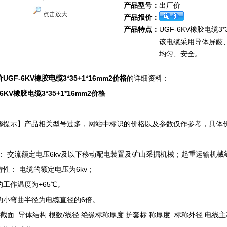
产品型号：
出厂价
点击放大
产品报价：
产品特点：
UGF-6KV橡胶电缆3*
该电缆采用导体屏蔽
均匀、安全。
UGF-6KV橡胶电缆3*35+1*16mm2价格
的详细资料：
-6KV橡胶电缆3*35+1*16mm2价格
馨提示】产品相关型号过多，网站中标识的价格以及参数仅作参考，具体
！
途： 交流额定电压6kv及以下移动配电装置及矿山采掘机械；起重运输机械
特性： 电缆的额定电压为6kv；
的工作温度为+65℃。
的小弯曲半径为电缆直径的6倍。
×截面 导体结构 根数/线径 绝缘标称厚度 护套标 称厚度 标称外径 电