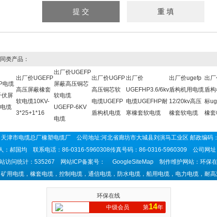
同类产品：
出厂价UGEFP
出厂价UGEFP
出厂价UGFP
出厂价
出厂价ugefp
出厂价
FP电缆
屏蔽高压铜芯
高压屏蔽橡套
高压铜芯软
UGEFHP3.6/6kv
盾构机用电缆
盾构
6千伏屏
软电缆
软电缆10KV-
电缆UGEFP
电缆UGEFHP耐
12/20kv高压
标ug
电缆
UGEFP-6KV
3*25+1*16
盾构机电缆
寒橡套软电缆
橡套软电缆
橡套
电缆
天津市电缆总厂橡塑电缆厂 公司地址:河北省廊坊市大城县刘演马工业区 邮政编码：
：郝国均 联系电话：86-0316-5960308传真号码：86-0316-5960309 公司网
站访问统计：535267 网站ICP备案号：
GoogleSiteMap
制作维护网站：环保在
：矿用电缆，橡套电缆，控制电缆，通信电缆，防水电缆，船用电缆，电力电缆，耐高
环保在线
14
中级会员
第
年