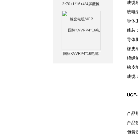
成缆
3*70+1*16+4*4屏蔽橡
套电缆MCP
该电
导体工
线芯
导体
橡皮绝
国标KVVRP4*16电缆
绝缘
橡皮
成缆
UGF
产品
产品数
包装