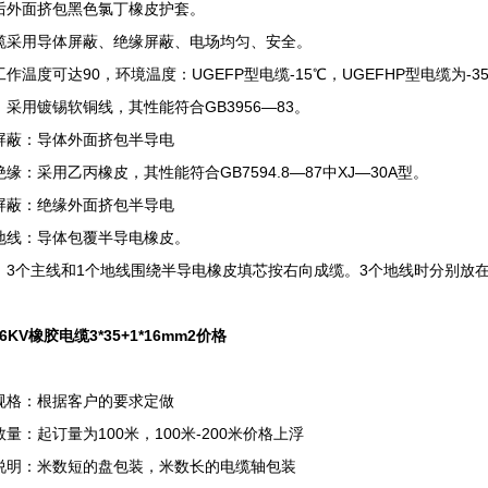
后外面挤包黑色氯丁橡皮护套。
缆采用导体屏蔽、绝缘屏蔽、电场均匀、安全。
作温度可达90，环境温度：UGEFP型电缆-15℃，UGEFHP型电缆为-3
：采用镀锡软铜线，其性能符合GB3956—83。
屏蔽：导体外面挤包半导电
缘：采用乙丙橡皮，其性能符合GB7594.8—87中XJ—30A型。
屏蔽：绝缘外面挤包半导电
地线：导体包覆半导电橡皮。
：3个主线和1个地线围绕半导电橡皮填芯按右向成缆。3个地线时分别放
-6KV橡胶电缆3*35+1*16mm2价格
规格：根据客户的要求定做
量：起订量为100米，100米-200米价格上浮
说明：米数短的盘包装，米数长的电缆轴包装