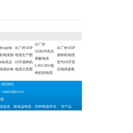
出厂价
ugefp
出厂价UGF
出厂价UGF
UGEFP高压
机电缆国
电缆生产图
盾构机电缆
屏蔽电缆
efp高压
UGF盾构机
型号UGF高
1.9/3.3KV盾
电缆价格
电缆示意图
压电缆参数
构机软电缆
065900
址：
www.tjdcx.cn
线
温电缆，耐低温电缆，特种电缆等等。 等产品