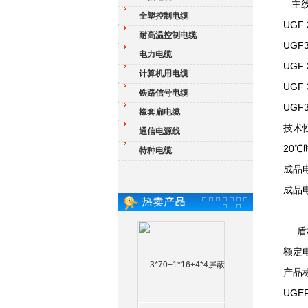
主线
全塑控制电缆
UGF 
耐高温控制电缆
UGF3
电力电缆
UGF 
计算机用电缆
UGF 
铁路信号电缆
UGF3
橡套扁电缆
技术
通信电源线
20
特种电缆
成品
成品
盾构
额定电
产品标
UGE