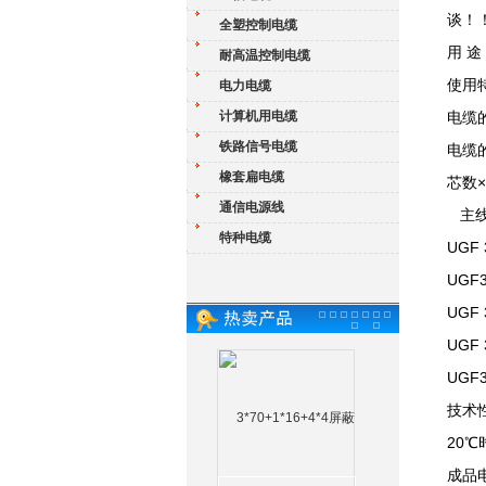
谈！
全塑控制电缆
用 
耐高温控制电缆
使用
电力电缆
计算机用电缆
电缆
铁路信号电缆
电缆
橡套扁电缆
芯数
通信电源线
主线
特种电缆
UGF 
UGF3
UGF 
UGF 
UGF3
技术
20
成品