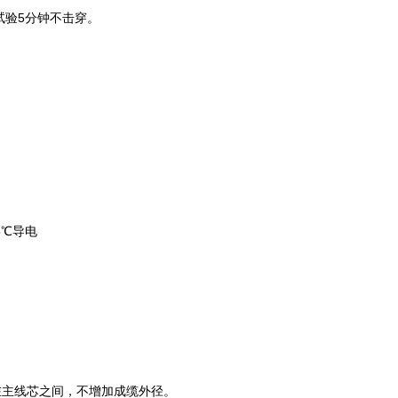
试验5分钟不击穿。
5℃导电
在主线芯之间，不增加成缆外径。