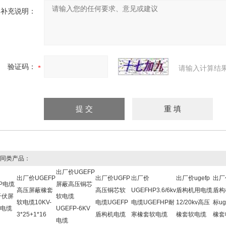
补充说明：
验证码：
请输入计算结
同类产品：
出厂价UGEFP
出厂价UGEFP
出厂价UGFP
出厂价
出厂价ugefp
出厂价
FP电缆
屏蔽高压铜芯
高压屏蔽橡套
高压铜芯软
UGEFHP3.6/6kv
盾构机用电缆
盾构
6千伏屏
软电缆
软电缆10KV-
电缆UGEFP
电缆UGEFHP耐
12/20kv高压
标ug
电缆
UGEFP-6KV
3*25+1*16
盾构机电缆
寒橡套软电缆
橡套软电缆
橡套
电缆