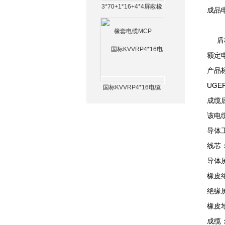
3*70+1*16+4*4屏蔽橡
成品
套电缆MCP
盾构
额定电
产品标
UGE
国标KVVRP4*16电缆
成缆
该电
导体工
线芯
导体
橡皮绝
绝缘
橡皮
成缆