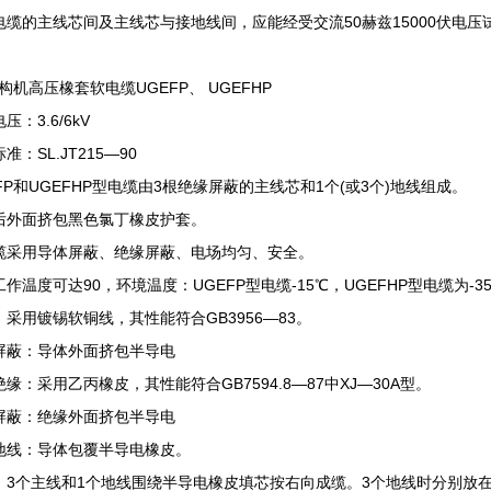
电缆的主线芯间及主线芯与接地线间，应能经受交流50赫兹15000伏电压
机高压橡套软电缆UGEFP、 UGEFHP
压：3.6/6kV
准：SL.JT215—90
FP和UGEFHP型电缆由3根绝缘屏蔽的主线芯和1个(或3个)地线组成。
后外面挤包黑色氯丁橡皮护套。
缆采用导体屏蔽、绝缘屏蔽、电场均匀、安全。
作温度可达90，环境温度：UGEFP型电缆-15℃，UGEFHP型电缆为-3
：采用镀锡软铜线，其性能符合GB3956—83。
屏蔽：导体外面挤包半导电
缘：采用乙丙橡皮，其性能符合GB7594.8—87中XJ—30A型。
屏蔽：绝缘外面挤包半导电
地线：导体包覆半导电橡皮。
：3个主线和1个地线围绕半导电橡皮填芯按右向成缆。3个地线时分别放