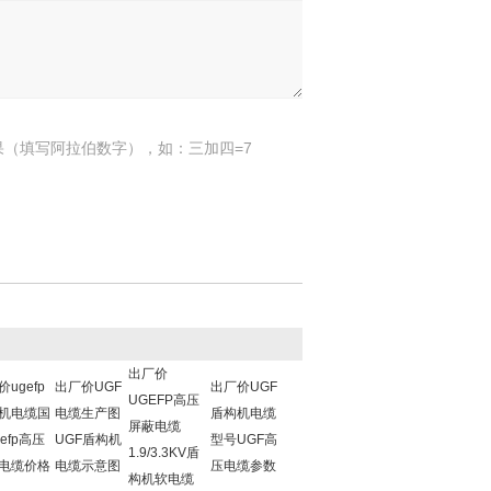
果（填写阿拉伯数字），如：三加四=7
出厂价
ugefp
出厂价UGF
出厂价UGF
UGEFP高压
机电缆国
电缆生产图
盾构机电缆
屏蔽电缆
efp高压
UGF盾构机
型号UGF高
1.9/3.3KV盾
电缆价格
电缆示意图
压电缆参数
构机软电缆