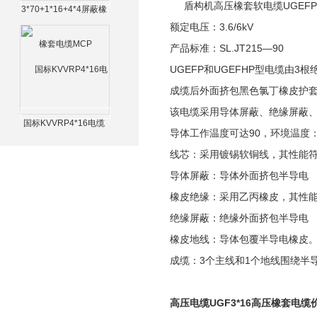
盾构机高压橡套软电缆UGEFP、
3*70+1*16+4*4屏蔽橡
套电缆MCP
额定电压：3.6/6kV
产品标准：SL.JT215—90
UGEFP和UGEFHP型电缆由3
成缆后外面挤包黑色氯丁橡皮护
该电缆采用导体屏蔽、绝缘屏蔽
国标KVVRP4*16电缆
导体工作温度可达90，环境温度：U
线芯：采用镀锡软铜线，其性能符合
导体屏蔽：导体外面挤包半导电
橡皮绝缘：采用乙丙橡皮，其性能符合
绝缘屏蔽：绝缘外面挤包半导电
橡皮地线：导体包覆半导电橡皮
成缆：3个主线和1个地线围绕半
高压电缆UGF3*16高压橡套电缆