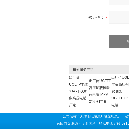
验证码：
相关同类产品：
出厂价
出厂价UGE
出厂价UGEFP
UGEFP电缆
屏蔽高压铜
高压屏蔽橡套
3.6/6千伏屏
软电缆
软电缆10KV-
蔽高压电缆
UGEFP-6K
3*25+1*16
厂家
电缆
公司名称：天津市电缆总厂橡塑电缆厂 公司
返回首页
联系人：郝国均 联系电话：86-0316-5