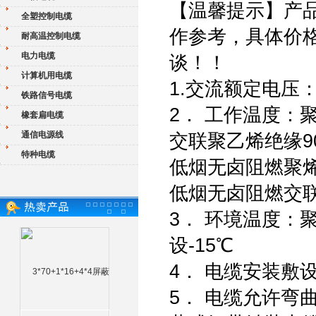
【温馨提示】产
全塑控制电缆
作参考，具体价
耐高温控制电缆
电力电缆
谈！！
计算机用电缆
1.交流额定电压：U0
铁路信号电缆
2． 工作温度：
橡套扁电缆
通信电源线
交联聚乙烯绝缘9
特种电缆
低烟无卤阻燃聚烯
低烟无卤阻燃交联
3． 环境温度：
设-15℃
4． 电缆安装敷
5． 电缆允许弯