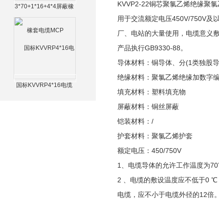
KVVP2-22铜芯聚氯乙烯绝缘
3*70+1*16+4*4屏蔽橡
套电缆MCP
用于交流额定电压450V/75
厂、电站的大量使用，电缆意义
产品执行GB9330-88。
导体材料：铜导体、分(1类独股导
绝缘材料：聚氯乙烯绝缘加数字
国标KVVRP4*16电缆
填充材料：塑料填充物
屏蔽材料：铜丝屏蔽
铠装材料：/
护套材料：聚氯乙烯护套
额定电压：450/750V
1、电缆导体的允许工作温度为70
2 、电缆的敷设温度应不低于0
电缆，应不小于电缆外径的12倍