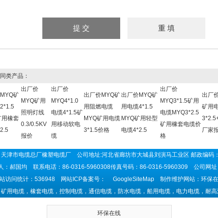
同类产品：
出厂价
出厂价
出厂价
MYQ矿
出厂价MYQ矿
出厂价MYQ矿
出厂价
MYQ矿用
MYQ4*1.0
MYQ3*1.5矿用
*1.5
用阻燃电缆
用电缆4*1.5
矿用
照明灯线
电缆4*1.5矿
电缆MYQ3*2.5
矿用橡套
MYQ矿用电缆
MYQ矿用轻型
3*2.5
0.3/0.5KV
用移动软电
矿用橡套电缆价
2.5
3*1.5价格
电缆4*2.5
厂家
报价
缆
格
天津市电缆总厂橡塑电缆厂 公司地址:河北省廊坊市大城县刘演马工业区 邮政编码：
：郝国均 联系电话：86-0316-5960308传真号码：86-0316-5960309 公司网
站访问统计：536948 网站ICP备案号：
GoogleSiteMap
制作维护网站：环保在
：矿用电缆，橡套电缆，控制电缆，通信电缆，防水电缆，船用电缆，电力电缆，耐高
环保在线