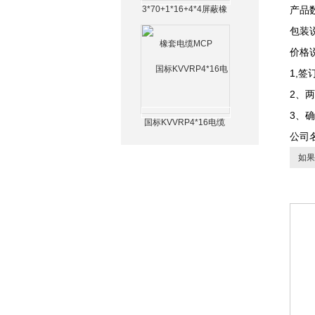
3*70+1*16+4*4屏蔽橡
产品数
套电缆MCP
包装
价格
1,
2、
3、
国标KVVRP4*16电缆
公司
如果