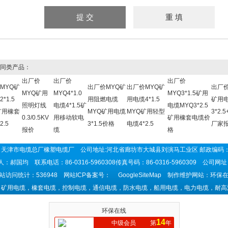
同类产品：
出厂价
出厂价
出厂价
MYQ矿
出厂价MYQ矿
出厂价MYQ矿
出厂价
MYQ矿用
MYQ4*1.0
MYQ3*1.5矿用
*1.5
用阻燃电缆
用电缆4*1.5
矿用
照明灯线
电缆4*1.5矿
电缆MYQ3*2.5
矿用橡套
MYQ矿用电缆
MYQ矿用轻型
3*2.5
0.3/0.5KV
用移动软电
矿用橡套电缆价
2.5
3*1.5价格
电缆4*2.5
厂家
报价
缆
格
天津市电缆总厂橡塑电缆厂 公司地址:河北省廊坊市大城县刘演马工业区 邮政编码：
：郝国均 联系电话：86-0316-5960308传真号码：86-0316-5960309 公司网
站访问统计：536948 网站ICP备案号：
GoogleSiteMap
制作维护网站：环保在
：矿用电缆，橡套电缆，控制电缆，通信电缆，防水电缆，船用电缆，电力电缆，耐高
环保在线
14
中级会员
第
年