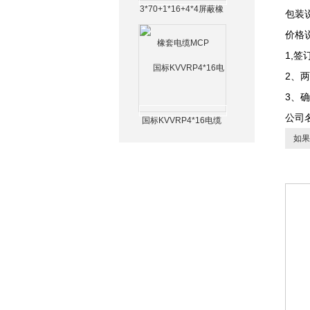
3*70+1*16+4*4屏蔽橡
包装
套电缆MCP
价格
1,
2、
3、
公司
国标KVVRP4*16电缆
如果