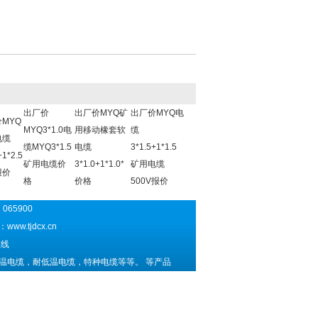
出厂价
出厂价MYQ矿
出厂价MYQ电
MYQ
MYQ3*1.0电
用移动橡套软
缆
电缆
缆MYQ3*1.5
电缆
3*1.5+1*1.5
+1*2.5
矿用电缆价
3*1.0+1*1.0*
矿用电缆
报价
格
价格
500V报价
065900
址：
www.tjdcx.cn
线
温电缆，耐低温电缆，特种电缆等等。 等产品