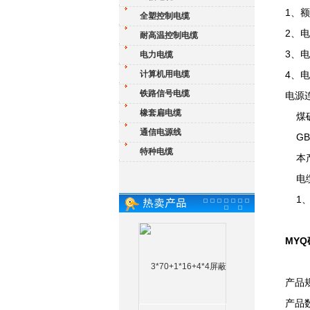
1、额
全塑控制电缆
2、
耐高温控制电缆
3、
电力电缆
计算机用电缆
4、电
铁路信号电缆
电源连
橡套扁电缆
煤矿
通信电源线
GB12
特种电缆
本产
电
1、额
MYQ
产品
产品数