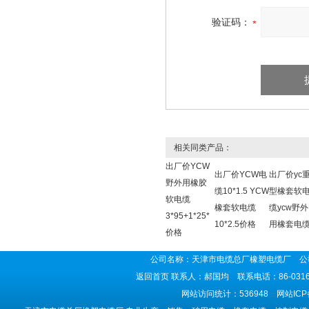
验证码：
相关同类产品：
出厂价YCW
出厂价YCW电
出厂价yc
野外用橡胶
缆10*1.5 YCW
型橡套软
软电缆
橡套软电缆
缆ycw野外
3*95+1*25*
10*2.5价格
用橡套电
价格
公司名称：天津市电缆总厂橡塑电缆厂 公司
返回首页
联系人：郝国均 联系电话：86-0316-5
网站访问统计：536948 网站IC