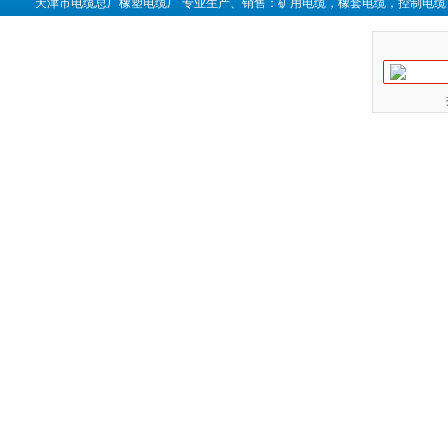
天津市电缆总厂橡塑电缆厂 专业生产、销售：矿用电缆，橡套电缆，控制电缆