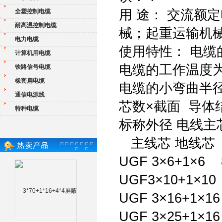
用 途： 交流额
全塑控制电缆
耐高温控制电缆
械；起重运输机
电力电缆
使用特性： 电缆
计算机用电缆
电缆的工作温度为
铁路信号电缆
橡套扁电缆
电缆的小弯曲半
通信电源线
芯数×截面 导体
特种电缆
标称外径 电线
主线芯 地线芯
UGF 3×6+1×6 
UGF3×10+1×10
UGF 3×16+1×1
UGF 3×25+1×1