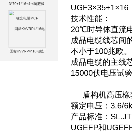
3*70+1*16+4*4屏蔽橡
UGF3×35+1×16
套电缆MCP
技术性能：
20℃时导体直流
成品电缆线芯间的
不小于100兆欧
国标KVVRP4*16电缆
成品电缆的主线
15000伏电压
盾构机高压橡套软
额定电压：3.6/6
产品标准：SL.JT
UGEFP和UGE