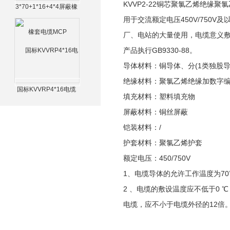
KVVP2-22铜芯聚氯乙烯绝缘
3*70+1*16+4*4屏蔽橡
套电缆MCP
用于交流额定电压450V/75
厂、电站的大量使用，电缆意义
产品执行GB9330-88。
导体材料：铜导体、分(1类独股导
绝缘材料：聚氯乙烯绝缘加数字
国标KVVRP4*16电缆
填充材料：塑料填充物
屏蔽材料：铜丝屏蔽
铠装材料：/
护套材料：聚氯乙烯护套
额定电压：450/750V
1、电缆导体的允许工作温度为70
2 、电缆的敷设温度应不低于0
电缆，应不小于电缆外径的12倍