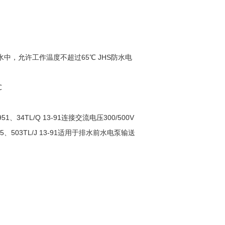
在水中，允许工作温度不超过65℃ JHS防水电
℃
、34TL/Q 13-91连接交流电压300/500V
03TL/J 13-91适用于排水前水电泵输送