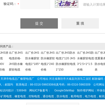
验证码：
请输入计算结
同类产品：
JHS潜
出厂价JHS
出厂价JHS
出厂价JHS
出厂价JHS防水
出厂价JHS防
出厂价J
缆
电缆价格-
防水橡胶软
防水橡胶软
电缆1*120 JHS
水橡胶软电缆
缆重量表
00V
JHS防水橡
电缆1*185*
电缆1*240
防水橡胶软电缆
3*2.5+1*1.5
防水电
0价格
胶软电缆
价格
价格
1*150
价格
表
天津市电缆总厂橡塑电缆厂 公司地址:河北省廊坊市大城县刘演马工业区 邮政编码：
：郝国均 联系电话：86-0316-5960308传真号码：86-0316-5960309 公司网
站访问统计：536948 网站ICP备案号：
GoogleSiteMap
制作维护网站：环保在
：矿用电缆，橡套电缆，控制电缆，通信电缆，防水电缆，船用电缆，电力电缆，耐高