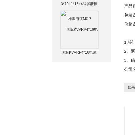
3*70+1*16+4*4屏蔽橡
产品数
套电缆MCP
包装
价格
1,
2、
国标KVVRP4*16电缆
3、
公司
如果