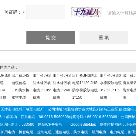
验证码：
请输入计算结
同类产品：
JHS潜
出厂价JHS
出厂价JHS
出厂价JHS
出厂价JHS防水
出厂价JHS防
出厂价J
缆
电缆价格-
防水橡胶软
防水橡胶软
电缆1*120 JHS
水橡胶软电缆
缆重量表
00V
JHS防水橡
电缆1*185*
电缆1*240
防水橡胶软电缆
3*2.5+1*1.5
防水电
0价格
胶软电缆
价格
价格
1*150
价格
表
天津市电缆总厂橡塑电缆厂 公司地址:河北省廊坊市大城县刘演马工业区 邮政编码：
：郝国均 联系电话：86-0316-5960308传真号码：86-0316-5960309 公司网
站访问统计：533580 网站ICP备案号：
GoogleSiteMap
制作维护网站：环保在
：矿用电缆，橡套电缆，控制电缆，通信电缆，防水电缆，船用电缆，电力电缆，耐高