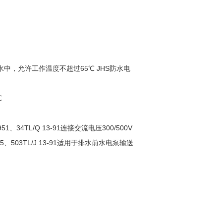
在水中，允许工作温度不超过65℃ JHS防水电
℃
、34TL/Q 13-91连接交流电压300/500V
03TL/J 13-91适用于排水前水电泵输送