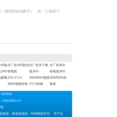
果（填写阿拉伯数字），如：三加四=7
HS电
出厂价JHS防水
出厂价水下电
出厂价潜水
JHS
软电缆
缆JHS-
机电缆JHS
缆参数
3*6+1*2.5
300/500V电缆
300/500V价
300V电缆价格
3*2.5价格
格表
065900
址：
www.tjdcx.cn
线
温电缆，耐低温电缆，特种电缆等等。 等产品