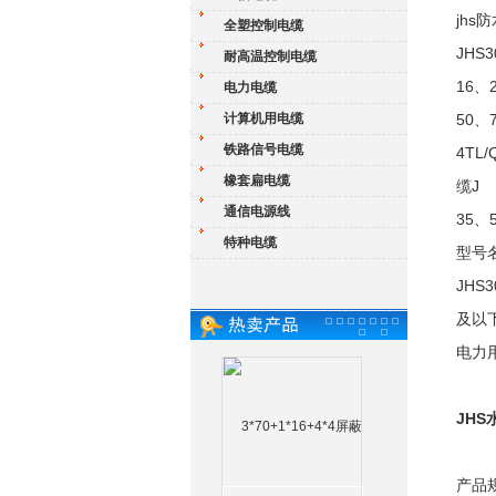
jh
全塑控制电缆
JHS
耐高温控制电缆
16、
电力电缆
计算机用电缆
50、
铁路信号电缆
4TL
橡套扁电缆
缆J
通信电源线
35、
特种电缆
型号
JHS
及以下
电力
JH
产品