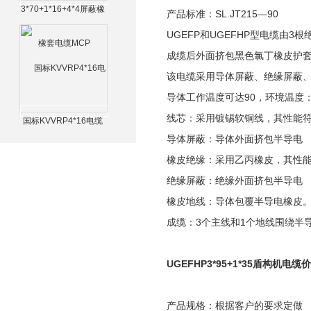
3*70+1*16+4*4屏蔽橡
产品标准：SL.JT215—90
套电缆MCP
UGEFP和UGEFHP型电缆由3
成缆后外面挤包黑色氯丁橡皮护
该电缆采用导体屏蔽、绝缘屏蔽
导体工作温度可达90，环境温度：U
线芯：采用镀锡软铜线，其性能符合
国标KVVRP4*16电缆
导体屏蔽：导体外面挤包半导电
橡皮绝缘：采用乙丙橡皮，其性能符合
绝缘屏蔽：绝缘外面挤包半导电
橡皮地线：导体包覆半导电橡皮
成缆：3个主线和1个地线围绕半
UGEFHP3*95+1*35盾构机电缆
产品规格：根据客户的要求定做