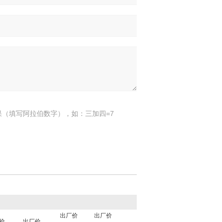
果（填写阿拉伯数字），如：三加四=7
出厂价
出厂价
价
出厂价