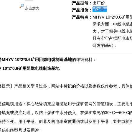
产品型号：
出厂价
点击放大
产品报价：
产品特点：
MHYV 10*2*0.
需求方面：电线电缆
大，对于相关电线电
只有牢牢占据配电市
研发的基础；
MHYV 10*2*0.6矿用阻燃电缆制造基地
的详细资料：
V 10*2*0.6矿用阻燃电缆制造基地
馨提示】产品相关型号过多，网站中标识的价格以及参数仅作参考，具体
！
通信电缆用途：实心绝缘填充型电缆适用于煤矿管网的管道铺设，主要用
膏填充或浇注处理，以防止煤矿中水分侵入。在煤矿常见的30~C一60~
保持不变。用于平巷、斜巷及机电硐室做通信线以及用于平巷，竖井或斜
通信电缆型号以及用途：