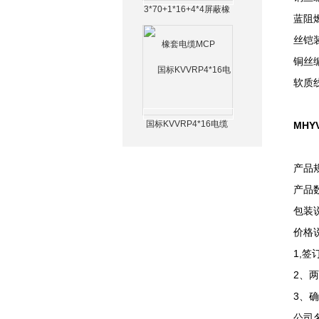
3*70+1*16+4*4屏蔽橡
蓝阻
套电缆MCP
丝铠
铜丝
软质
国标KVVRP4*16电缆
MHY
产品
产品数
包装
价格
1,
2、
3、
公司