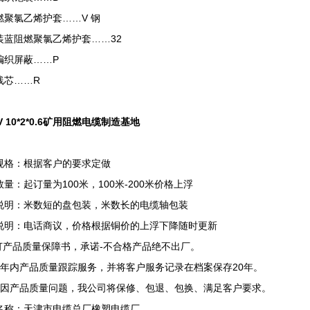
燃聚氯乙烯护套……V 钢
装蓝阻燃聚氯乙烯护套……32
编织屏蔽……P
线芯……R
V 10*2*0.6矿用阻燃电缆制造基地
规格：根据客户的要求定做
量：起订量为100米，100米-200米价格上浮
说明：米数短的盘包装，米数长的电缆轴包装
说明：电话商议，价格根据铜价的上浮下降随时更新
签订产品质量保障书，承诺-不合格产品绝不出厂。
两年内产品质量跟踪服务，并将客户服务记录在档案保存20年。
确因产品质量问题，我公司将保修、包退、包换、满足客户要求。
名称：天津市电缆总厂橡塑电缆厂