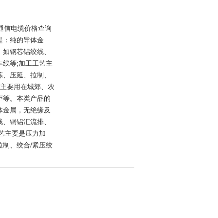
0矿用通信电缆价格查询
是：纯的导体金
，如钢芯铝绞线、
车线等;加工工艺主
炼、压延、拉制、
品主要用在城郊、农
柜等。本类产品的
体金属，无绝缘及
线、铜铝汇流排、
工艺主要是压力加
拉制、绞合/紧压绞