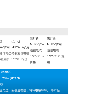
出厂价
出厂价
价
出厂价
MHYV矿用
MHYV矿用
YAV矿用
MHYA32矿用
通信电缆
通信电缆
通信电缆
铠装通信电缆
1*2*7/0.52
1*2*7/0.25规
.6直销价
5*2*0.5报价
价格
格
065900
址：
www.tjdcx.cn
线
温电缆，耐低温电缆，特种电缆等等。 等产品