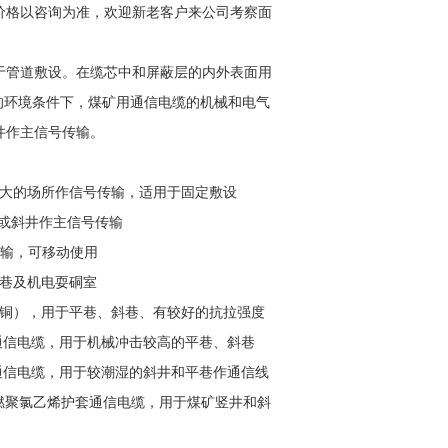
价格以咨询为准，欢迎新老客户来公司考察面
于管道敷设。在缆芯中和屏蔽层的内外表面用
C的环境条件下，煤矿用通信电缆的机械和电气
井作主信号传输。
较大的场所作信号传输，适用于固定敷设
井或斜井作主信号传输
传输，可移动使用
斜巷及机电耍硐室
钢四铜），用于平巷、斜巷、有较好的抗拉强度
套通信电缆，用于机械冲击较高的平巷、斜巷
套通信电缆，用于较潮湿的斜井和平巷作通信线
装阻燃聚氯乙烯护套通信电缆，用于煤矿竖井和斜