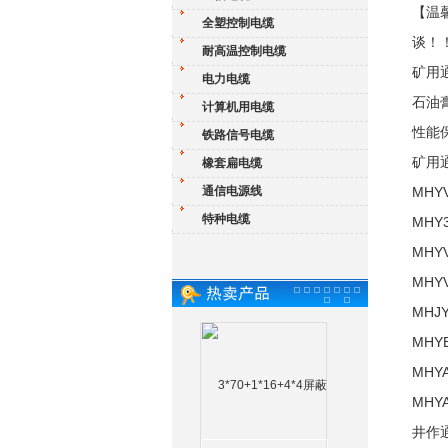
【温
全塑控制电缆
谈！
耐高温控制电缆
矿用
电力电缆
石油
计算机用电缆
性能
铁路信号电缆
矿用
橡套扁电缆
通信电源线
MH
特种电缆
MH
MH
MH
MH
MH
MH
MH
井作