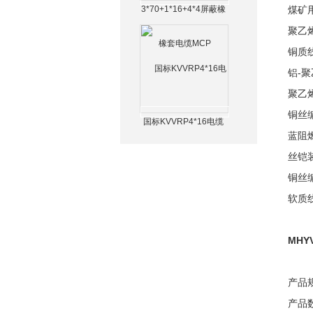
3*70+1*16+4*4屏蔽橡
煤矿
套电缆MCP
聚乙
铜质
铝-
聚乙
铜丝
国标KVVRP4*16电缆
蓝阻
丝铠
铜丝
软质
MHY
产品
产品数