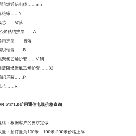
用阻燃通信电缆……mh
烯绝缘……Y
线芯……省落
聚乙烯粘结护层……A
烯内护层……省落
编织铠装……B
燃聚氯乙烯护套……V 钢
装蓝阻燃聚氯乙烯护套……32
编织屏蔽……P
线芯……R
VR 5*2*1.0矿用通信电缆价格查询
规格：根据客户的要求定做
量：起订量为100米，100米-200米价格上浮