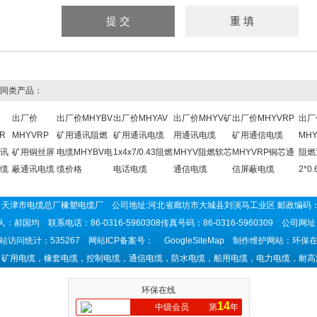
同类产品：
出厂价
出厂价MHYBV
出厂价MHYAV
出厂价MHYV矿
出厂价MHYVRP
出厂
R
MHYVRP
矿用通讯阻燃
矿用通讯电缆
用通讯电缆
矿用通信电缆
MH
讯
矿用铜丝屏
电缆MHYBV电
1x4x7/0.43阻燃
MHYV阻燃软芯
MHYVRP铜芯通
阻燃
缆
蔽通讯电缆
缆价格
电话电缆
通信电缆
信屏蔽电缆
2*0
天津市电缆总厂橡塑电缆厂 公司地址:河北省廊坊市大城县刘演马工业区 邮政编码：
：郝国均 联系电话：86-0316-5960308传真号码：86-0316-5960309 公司网
站访问统计：535267 网站ICP备案号：
GoogleSiteMap
制作维护网站：环保在
：矿用电缆，橡套电缆，控制电缆，通信电缆，防水电缆，船用电缆，电力电缆，耐高
环保在线
14
中级会员
第
年