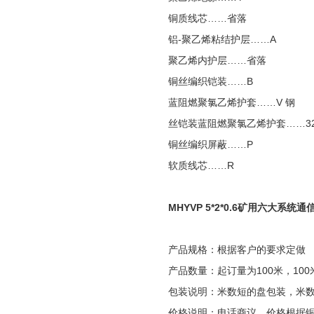
铜质线芯……省落
铝-聚乙烯粘结护层……A
聚乙烯内护层……省落
铜丝编织铠装……B
蓝阻燃聚氯乙烯护套……V 钢
丝铠装蓝阻燃聚氯乙烯护套……3
铜丝编织屏蔽……P
软质线芯……R
MHYVP 5*2*0.6矿用六大系统通
产品规格：根据客户的要求定做
产品数量：起订量为100米，100
包装说明：米数短的盘包装，米
价格说明：电话商议，价格根据