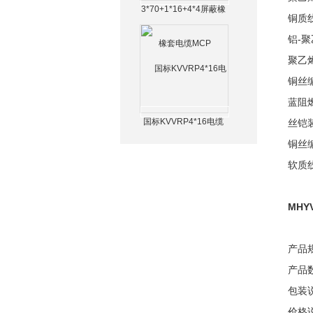
3*70+1*16+4*4屏蔽橡
铜质
套电缆MCP
铝-
聚乙
铜丝
蓝阻
国标KVVRP4*16电缆
丝铠
铜丝
软质
MHY
产品
产品数
包装
价格