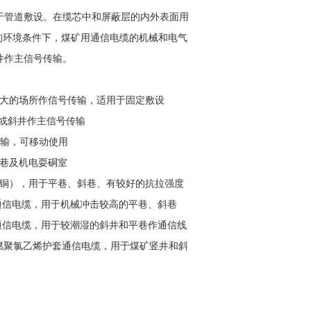
于管道敷设。在缆芯中和屏蔽层的内外表面用
C的环境条件下，煤矿用通信电缆的机械和电气
井作主信号传输。
较大的场所作信号传输，适用于固定敷设
井或斜井作主信号传输
传输，可移动使用
斜巷及机电耍硐室
钢四铜），用于平巷、斜巷、有较好的抗拉强度
套通信电缆，用于机械冲击较高的平巷、斜巷
套通信电缆，用于较潮湿的斜井和平巷作通信线
装阻燃聚氯乙烯护套通信电缆，用于煤矿竖井和斜