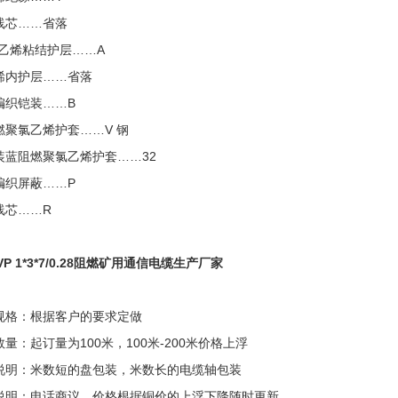
线芯……省落
聚乙烯粘结护层……A
烯内护层……省落
编织铠装……B
燃聚氯乙烯护套……V 钢
装蓝阻燃聚氯乙烯护套……32
编织屏蔽……P
线芯……R
VP 1*3*7/0.28阻燃矿用通信电缆生产厂家
规格：根据客户的要求定做
量：起订量为100米，100米-200米价格上浮
说明：米数短的盘包装，米数长的电缆轴包装
说明：电话商议，价格根据铜价的上浮下降随时更新