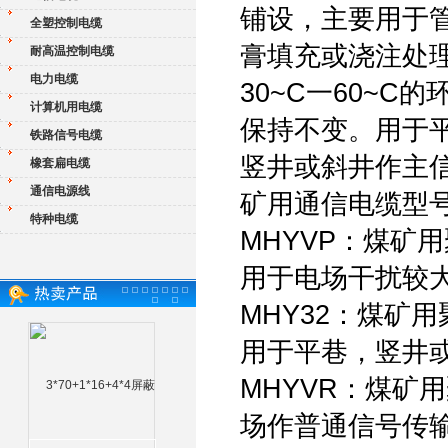
铺设，主要用于
全塑控制电缆
膏填充或浇注处
耐高温控制电缆
电力电缆
30~C一60~
计算机用电缆
保持不变。用于
铁路信号电缆
竖井或斜井作主
橡套扁电缆
通信电源线
矿用通信电缆型
特种电缆
MHYVP：煤矿
用于电场干扰较
MHY32：煤矿
用于平巷，竖井
MHYVR：煤矿
场作普通信号传