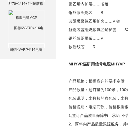
3*70+1*16+4*4屏蔽橡
聚乙烯内护层……省落
套电缆MCP
铜丝编织铠装……B
蓝阻燃聚氯乙烯护套……V 钢
丝铠装蓝阻燃聚氯乙烯护套……3
铜丝编织屏蔽……P
软质线芯……R
国标KVVRP4*16电缆
MHYVR煤矿用信号电缆MHYVP
产品规格：根据客户的要求定做
产品数量：起订量为100米，100
包装说明：米数短的盘包装，米
价格说明：电话商议，价格根据
1,签订产品质量保障书，承诺-不
2、两年内产品质量跟踪服务，并