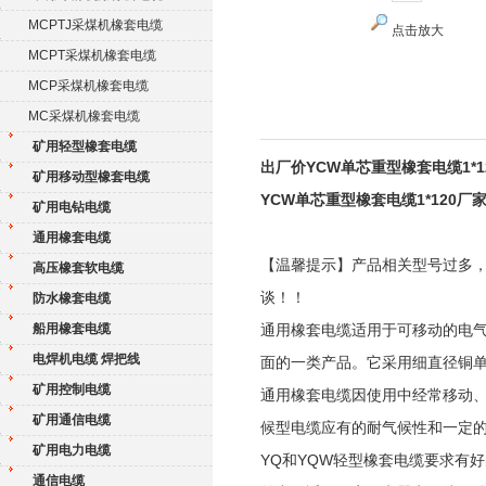
MCPTJ采煤机橡套电缆
点击放大
MCPT采煤机橡套电缆
MCP采煤机橡套电缆
MC采煤机橡套电缆
矿用轻型橡套电缆
出厂价YCW单芯重型橡套电缆1*1
矿用移动型橡套电缆
YCW单芯重型橡套电缆1*120厂
矿用电钻电缆
通用橡套电缆
【温馨提示】产品相关型号过多
高压橡套软电缆
谈！！
防水橡套电缆
船用橡套电缆
通用橡套电缆适用于可移动的电
电焊机电缆 焊把线
面的一类产品。它采用细直径铜
矿用控制电缆
通用橡套电缆因使用中经常移动
矿用通信电缆
候型电缆应有的耐气候性和一定
矿用电力电缆
YQ和YQW轻型橡套电缆要求有
通信电缆