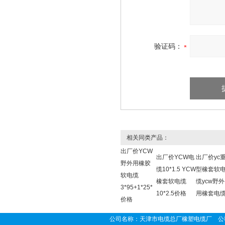
验证码：
相关同类产品：
出厂价YCW
出厂价YCW电
出厂价yc
野外用橡胶
缆10*1.5 YCW
型橡套软
软电缆
橡套软电缆
缆ycw野外
3*95+1*25*
10*2.5价格
用橡套电
价格
公司名称：天津市电缆总厂橡塑电缆厂 公司