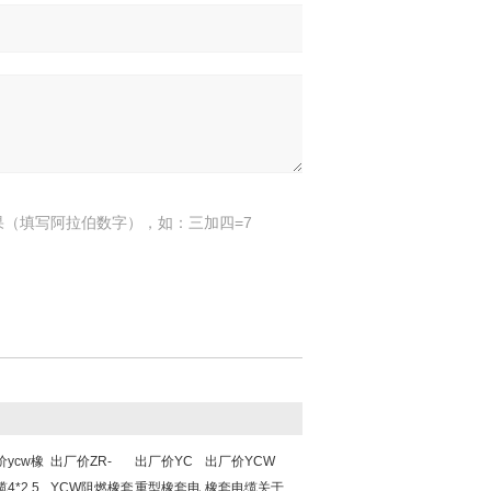
果（填写阿拉伯数字），如：三加四=7
价ycw橡
出厂价ZR-
出厂价YC
出厂价YCW
4*2.5
YCW阻燃橡套
重型橡套电
橡套电缆关于