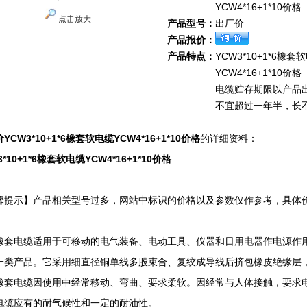
YCW4*16+1*10价格
点击放大
产品型号：
出厂价
产品报价：
产品特点：
YCW3*10+1*6橡套
YCW4*16+1*10价格
电缆贮存期限以产品
不宜超过一年半，长
YCW3*10+1*6橡套软电缆YCW4*16+1*10价格
的详细资料：
3*10+1*6橡套软电缆YCW4*16+1*10价格
馨提示】产品相关型号过多，网站中标识的价格以及参数仅作参考，具体
！
橡套电缆适用于可移动的电气装备、电动工具、仪器和日用电器作电源作
一类产品。它采用细直径铜单线多股束合、复绞成导线后挤包橡皮绝缘层
橡套电缆因使用中经常移动、弯曲、要求柔软。因经常与人体接触，要求
电缆应有的耐气候性和一定的耐油性。