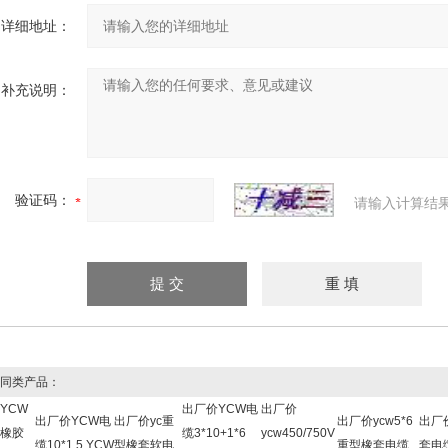
详细地址：
补充说明：
验证码：
请输入计算结
同类产品：
YCW
出厂价YCW电
出厂价
出厂价YCW电
出厂价yc重
出厂价ycw5*6
出厂
橡胶
缆3*10+1*6
ycw450/750V
缆10*1.5 YCW
型橡套软电
重型橡套电缆
套电缆