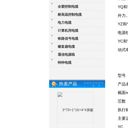
全塑控制电缆
YQ
耐高温控制电缆
外力
电力电缆
YZ
计算机用电缆
电源
铁路信号电缆
YC
橡套扁电缆
动式
通信电源线
特种电缆
型号
产品
截面m
芯数
执行
主要
YC