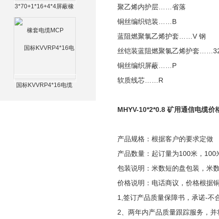
3*70+1*16+4*4屏蔽橡
聚乙烯内护层……省落
套电缆MCP
铜丝编织铠装……B
蓝阻燃聚氯乙烯护套……V 钢
丝铠装蓝阻燃聚氯乙烯护套……3
铜丝编织屏蔽……P
软质线芯……R
国标KVVRP4*16电缆
MHYV-10*2*0.8 矿用通信电缆价
产品规格：根据客户的要求定做
产品数量：起订量为100米，100
包装说明：米数短的盘包装，米
价格说明：电话商议，价格根据
1,签订产品质量保障书，承诺-不
2、两年内产品质量跟踪服务，并