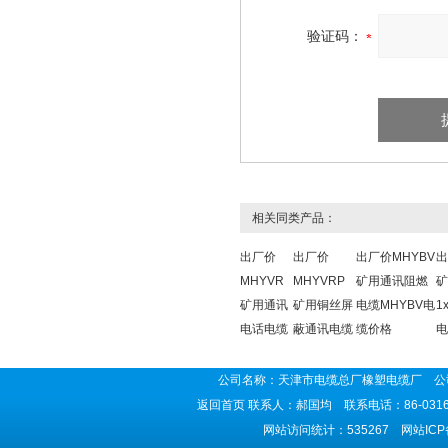
验证码：
相关同类产品：
出厂价
出厂价
出厂价MHYBV
出
MHYVR
MHYVRP
矿用通讯阻燃
矿
矿用通讯
矿用铜丝屏
电缆MHYBV电
1
电话电缆
蔽通讯电缆
缆价格
电
公司名称：天津市电缆总厂橡塑电缆厂 公司
返回首页
联系人：郝国均 联系电话：86-0316-5
网站访问统计：535267 网站IC