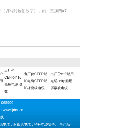
果（填写阿拉伯数字），如：三加四=7
出厂价
R-
出厂价CEFR船
出厂价cefr船用
CEFR4*10
船用
舶电缆CEFR船
电缆cefrp船用
船用电缆 参
舶橡套软电缆
屏蔽软电缆
数
065900
址：
www.tjdcx.cn
线
温电缆，耐低温电缆，特种电缆等等。 等产品