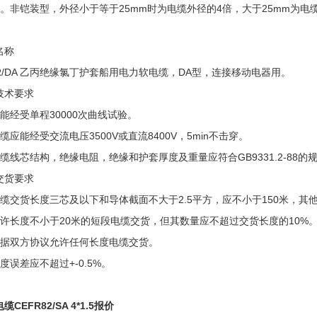
倍。非铠装型，外径小于等于25mm时为电缆外径的4倍，大于25mm为电
名称
FR/DA 乙丙绝缘氯丁护套船用电力软电缆，DA型，连接移动电器用。
技术要求
应能经受单程30000次曲线试验。
缆应能经受交流电压3500V或直流8400V，5min不击穿。
电缆线芯结构，绝缘电阻，绝缘和护套厚度及重量应符合GB9331.2-88的规
交货要求
电缆交货长度三芯及以下和导体截面不大于2.5平方，应不小于150米，其他
允许长度不小于20米的短段电缆交货，但其数量应不超过交货长度的10%
根据双方协议允许任何长度电缆交货。
度误差应不超过+-0.5%。
缆CEFR82/SA 4*1.5报价