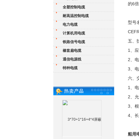
的6
全塑控制电缆
耐高温控制电缆
型号
电力电缆
CE
计算机用电缆
五、
铁路信号电缆
1、
橡套扁电缆
通信电源线
2、电
特种电缆
3、
六、
1、
2、
3、
4、长
船用电