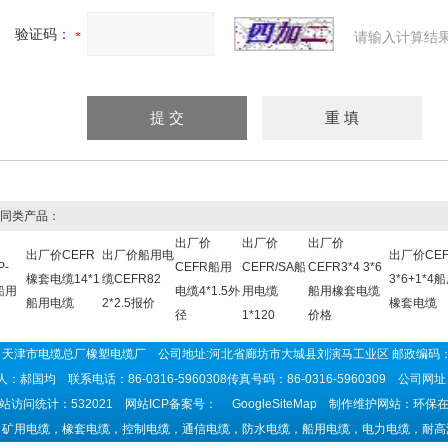
验证码：
请输入计算结
同类产品：
出厂价
出厂价
出厂价
出厂价CEFR
出厂价船用电
出厂价CEF
P-
CEFR船用
CEFR/SA船
CEFR3*4 3*6
橡套电缆14*1
缆CEFR82
3*6+1*4
5船用
电缆4*1.5外
用电缆
船用橡套电缆
船用电缆
2*2.5报价
橡套电缆
径
1*120
价格
天津市电缆总厂橡塑电缆厂 公司地址:河北省廊坊市大城县刘演马工业区 邮政编码：
：郝国均 联系电话：86-0316-5960308传真号码：86-0316-5960309 公司网
站访问统计：532021 网站ICP备案号：
GoogleSiteMap
制作维护网站：环保在
：矿用电缆，橡套电缆，控制电缆，通信电缆，防水电缆，船用电缆，电力电缆，耐高