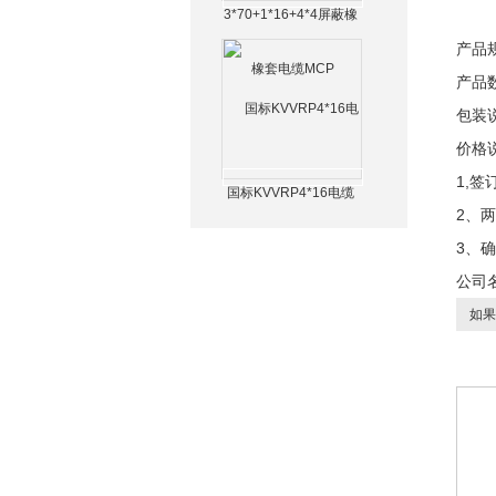
3*70+1*16+4*4屏蔽橡
套电缆MCP
产品
产品数
包装
价格
1,
国标KVVRP4*16电缆
2、
3、
公司
如果