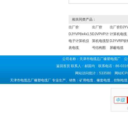
相关同类产品：
出厂价
出厂价
出厂价DJY
DJYVP8x4x1.5
DJVPVP计
计算机电缆
电子计算机仪
算机电缆型
DJYVRP
表电缆
号结构图
屏蔽电缆
公司名称：天津市电缆总厂橡塑电缆厂 公司
返回首页
联系人：郝国均 联系电话：86-0316-5
网站访问统计：533580 网站IC
天津市电缆总厂橡塑电缆厂 专业生产、销售：矿用电缆，橡套电缆，控制电缆