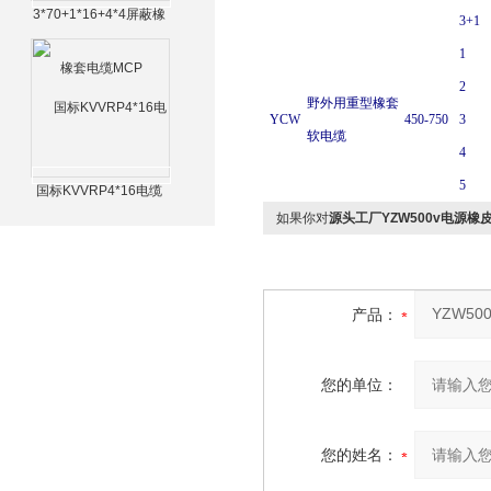
3*70+1*16+4*4屏蔽橡
3+1
套电缆MCP
1
2
野外用重型橡套
YCW
450-750
3
软电缆
4
5
国标KVVRP4*16电缆
如果你对
源头工厂YZW500v电源橡
产品：
您的单位：
您的姓名：