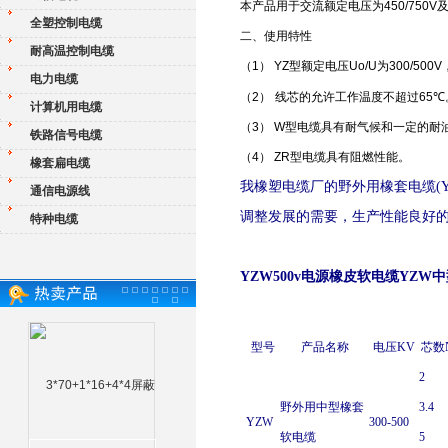
本产品用于交流额定电压为
450/750V
全塑控制电缆
二、使用特性
耐高温控制电缆
（
1
）
YZ
型额定电压
Uo/U
为
300/500V
电力电缆
（
2
）
线芯的允许工作温度不超过
65
℃
计算机用电缆
（
3
）
W
型电缆具有耐气候和一定的耐
铁路信号电缆
（
4
）
ZR
型电缆具有阻燃性能。
橡套扁电缆
我橡塑电缆厂的野外用橡套电缆(YC
通信电源线
调整发展的需要，生产性能良好
特种电缆
YZW500v电源橡皮软电缆YZW
型号
产品名称
电压KV
芯数N
2
野外用中型橡套
3.4
YZW
300-500
软电缆
5