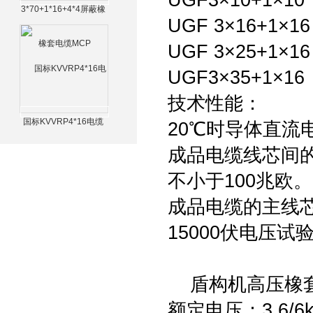
UGF3×10+1×10
3*70+1*16+4*4屏蔽橡
UGF 3×16+1×1
套电缆MCP
UGF 3×25+1×1
UGF3×35+1×16
技术性能：
国标KVVRP4*16电缆
20℃时导体直流
成品电缆线芯间的
不小于100兆欧。
成品电缆的主线
15000伏电压试
盾构机高压橡套软
额定电压：3.6/6