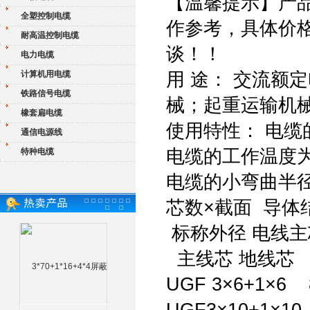
【温馨提示】产
全塑控制电缆
作参考，具体价
耐高温控制电缆
谈！！
电力电缆
计算机用电缆
用 途： 交流额
铁路信号电缆
械；起重运输机
橡套扁电缆
使用特性： 电缆
通信电源线
电缆的工作温度为
特种电缆
电缆的小弯曲半
芯数×截面 导体
标称外径 电线
主线芯 地线芯
UGF 3×6+1×6 