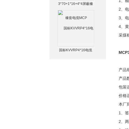
1、额
3*70+1*16+4*4屏蔽橡
2、
套电缆MCP
3、
4、
采煤
国标KVVRP4*16电缆
MCP
产品
产品数
包装
价格
本厂
1、
2、