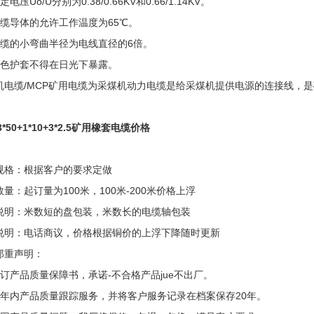
定电压Uo/U分别为0.38/0.66KV和0.66/1.14KV。
电缆导体的允许工作温度为65℃。
电缆的小弯曲半径为电线直径的6倍。
黄色护套不得在日光下暴露。
机电缆/MCP矿用电缆为采煤机动力电缆是给采煤机提供电源的连接线，
3*50+1*10+3*2.5矿用橡套电缆价格
规格：根据客户的要求定做
量：起订量为100米，100米-200米价格上浮
说明：米数短的盘包装，米数长的电缆轴包装
说明：电话商议，价格根据铜价的上浮下降随时更新
郑重声明：
签订产品质量保障书，承诺-不合格产品jue不出厂。
两年内产品质量跟踪服务，并将客户服务记录在档案保存20年。