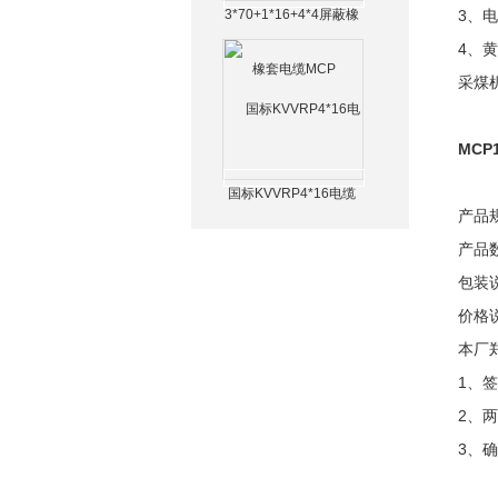
3*70+1*16+4*4屏蔽橡
3、
套电缆MCP
4、
采煤
MCP
国标KVVRP4*16电缆
产品
产品数
包装
价格
本厂
1、
2、
3、