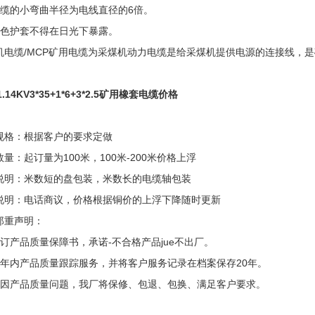
电缆的小弯曲半径为电线直径的6倍。
黄色护套不得在日光下暴露。
机电缆/MCP矿用电缆为采煤机动力电缆是给采煤机提供电源的连接线，
1.14KV3*35+1*6+3*2.5矿用橡套电缆价格
规格：根据客户的要求定做
量：起订量为100米，100米-200米价格上浮
说明：米数短的盘包装，米数长的电缆轴包装
说明：电话商议，价格根据铜价的上浮下降随时更新
郑重声明：
签订产品质量保障书，承诺-不合格产品jue不出厂。
两年内产品质量跟踪服务，并将客户服务记录在档案保存20年。
确因产品质量问题，我厂将保修、包退、包换、满足客户要求。