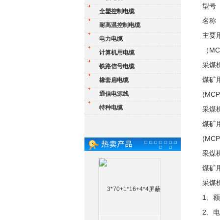
型号
全塑控制电缆
名称
耐高温控制电缆
主要
电力电缆
（MC）
计算机用电缆
采煤
铁路信号电缆
煤矿用
橡套扁电缆
通信电源线
(MCP
特种电缆
采煤
煤矿用
(MCP
采煤
煤矿用
采煤
1、额
2、