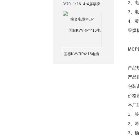
2、
3*70+1*16+4*4屏蔽橡
套电缆MCP
3、
4、
采煤
MCP
国标KVVRP4*16电缆
产品
产品数
包装
价格
本厂
1、
2、
3、