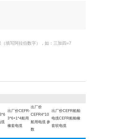
果（填写阿拉伯数字），如：三加四=7
出厂价
出厂价CEFR-
出厂价CEFR船舶
3*6
CEFR4*10
3*6+1*4船用
电缆CEFR船舶橡
电缆
船用电缆 参
橡套电缆
套软电缆
数