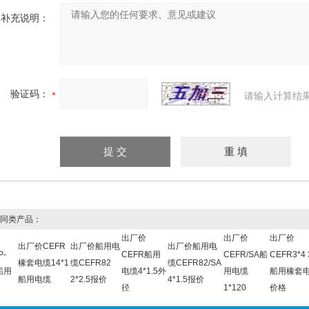
补充说明：
验证码：
请输入计算结
同类产品：
出厂价
出厂价
出厂价
出厂价CEFR
出厂价船用电
出厂价船用电
P-
CEFR船用
CEFR/SA船
CEFR3*4 
橡套电缆14*1
缆CEFR82
缆CEFR82/SA
5船用
电缆4*1.5外
用电缆
船用橡套
船用电缆
2*2.5报价
4*1.5报价
径
1*120
价格