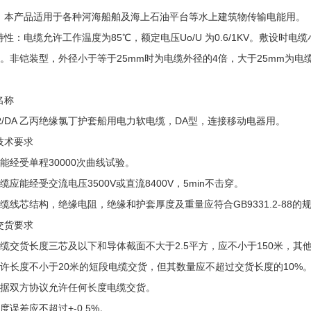
：本产品适用于各种河海船舶及海上石油平台等水上建筑物传输电能用。
特性：电缆允许工作温度为85℃，额定电压Uo/U 为0.6/1KV。敷设
倍。非铠装型，外径小于等于25mm时为电缆外径的4倍，大于25mm为电
名称
FR/DA 乙丙绝缘氯丁护套船用电力软电缆，DA型，连接移动电器用。
技术要求
应能经受单程30000次曲线试验。
缆应能经受交流电压3500V或直流8400V，5min不击穿。
电缆线芯结构，绝缘电阻，绝缘和护套厚度及重量应符合GB9331.2-88的规
交货要求
电缆交货长度三芯及以下和导体截面不大于2.5平方，应不小于150米，其他
允许长度不小于20米的短段电缆交货，但其数量应不超过交货长度的10%
根据双方协议允许任何长度电缆交货。
度误差应不超过+-0.5%。