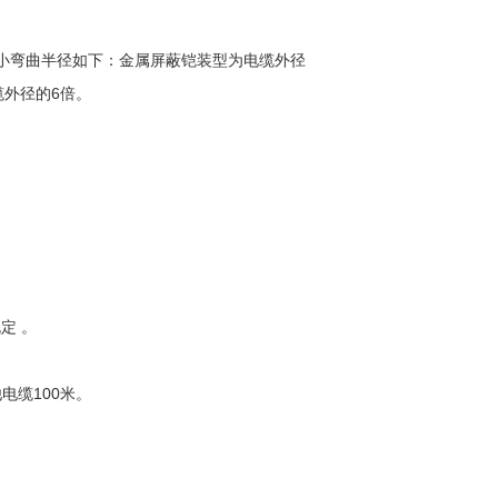
时电缆小弯曲半径如下：金属屏蔽铠装型为电缆外径
缆外径的6倍。
定 。
电缆100米。
。