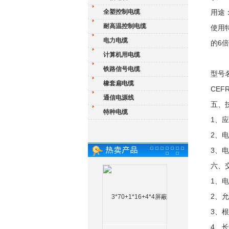
全塑控制电缆
用途
耐高温控制电缆
使用
电力电缆
的6
计算机用电缆
铁路信号电缆
型号
橡套扁电缆
CE
通信电源线
五、
特种电缆
1、
2、电
3、
六、
1、
2、
3、
4、长