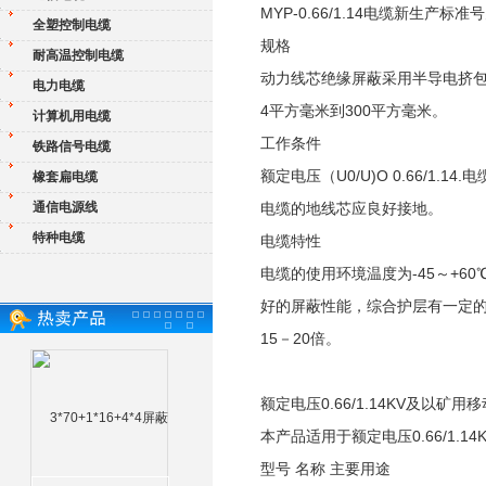
MYP-0.66/1.14电缆新生产标准号为
全塑控制电缆
规格
耐高温控制电缆
动力线芯绝缘屏蔽采用半导电挤包
电力电缆
4平方毫米到300平方毫米。
计算机用电缆
工作条件
铁路信号电缆
额定电压（U0/U)O 0.66/1.
橡套扁电缆
通信电源线
电缆的地线芯应良好接地。
特种电缆
电缆特性
电缆的使用环境温度为-45～+6
好的屏蔽性能，综合护层有一定的
15－20倍。
额定电压0.66/1.14KV及以矿用移
本产品适用于额定电压0.66/1.
型号 名称 主要用途