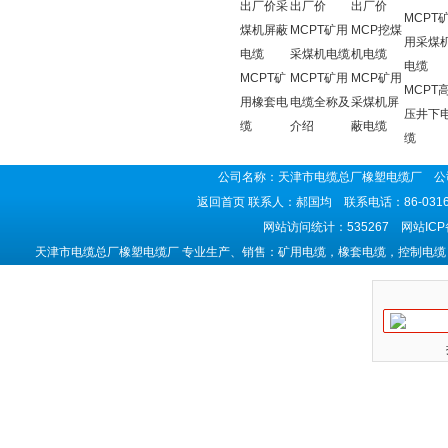
出厂价采
出厂价
出厂价
MCPT
煤机屏蔽
MCPT矿用
MCP挖煤
用采煤
电缆
采煤机电缆
机电缆
电缆
MCPT矿
MCPT矿用
MCP矿用
MCPT
用橡套电
电缆全称及
采煤机屏
压井下
缆
介绍
蔽电缆
缆
公司名称：天津市电缆总厂橡塑电缆厂 公司
返回首页
联系人：郝国均 联系电话：86-0316-5
网站访问统计：535267 网站IC
天津市电缆总厂橡塑电缆厂 专业生产、销售：矿用电缆，橡套电缆，控制电缆