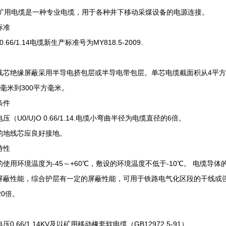
P矿用电缆是一种专业电缆，用于各种井下移动采煤设备的电源连接。
标准
-0.66/1.14电缆新生产标准号为MY818.5-2009.
线芯绝缘屏蔽采用半导电挤包层或半导电带包层。单芯电缆截面积从4平方
方毫米到300平方毫米。
条件
压（U0/U)O 0.66/1.14.电缆小弯曲半径为电缆直径的6倍。
的地线芯应良好接地。
特性
的使用环境温度为-45～+60℃，敷设的环境温度不低于-10℃。 电缆导
屏蔽性能，综合护层有一定的屏蔽性能，可用于铁路电气化区段的干线或强
20倍。
压0.66/1.14KV及以矿用移动橡套软电缆（GB12972.5-91）