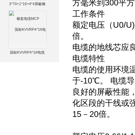
方毫米到300平
3*70+1*16+4*4屏蔽橡
套电缆MCP
工作条件
额定电压（U0/U)
倍。
电缆的地线芯应
国标KVVRP4*16电缆
电缆特性
电缆的使用环境温
于-10℃。 电
良好的屏蔽性能
化区段的干线或
15－20倍。