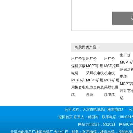
相关同类产品：
出厂价
出厂价采
出厂价
出厂价
MCPT
煤机屏蔽
MCPT矿用
MCP挖煤
用采煤
电缆
采煤机电缆
机电缆
电缆
MCPT矿
MCPT矿用
MCP矿用
MCPT
用橡套电
电缆全称及
采煤机屏
压井下
缆
介绍
蔽电缆
缆
公司名称：天津市电缆总厂橡塑电缆厂 公司
返回首页
联系人：郝国均 联系电话：86-0316-5
网站访问统计：532021 网站IC
天津市电缆总厂橡塑电缆厂 专业生产、销售：矿用电缆，橡套电缆，控制电缆