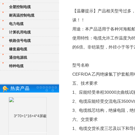
全塑控制电缆
【温馨提示】产品相关型号过多
耐高温控制电缆
谈！！
电力电缆
用途：本产品适用于各种河海船
计算机用电缆
使用特性：电缆允许工作温度为85
铁路信号电缆
的6倍。非铠装型，外径小于等于2
橡套扁电缆
通信电源线
型号名称
特种电缆
CEFR/DA 乙丙绝缘氯丁护套
五、技术要求
1、应能经受单程30000次曲线试
2、电缆应能经受交流电压3500V或
3、电缆线芯结构，绝缘电阻，绝缘和
六、交货要求
1、电缆交货长度三芯及以下和导体