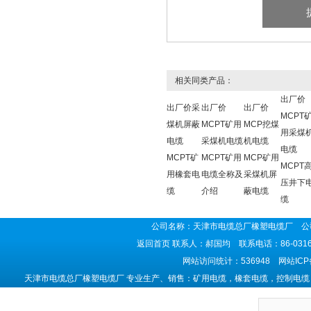
相关同类产品：
出厂价
出厂价采
出厂价
出厂价
MCPT
煤机屏蔽
MCPT矿用
MCP挖煤
用采煤
电缆
采煤机电缆
机电缆
电缆
MCPT矿
MCPT矿用
MCP矿用
MCPT
用橡套电
电缆全称及
采煤机屏
压井下
缆
介绍
蔽电缆
缆
公司名称：天津市电缆总厂橡塑电缆厂 公司
返回首页
联系人：郝国均 联系电话：86-0316-5
网站访问统计：536948 网站IC
天津市电缆总厂橡塑电缆厂 专业生产、销售：矿用电缆，橡套电缆，控制电缆