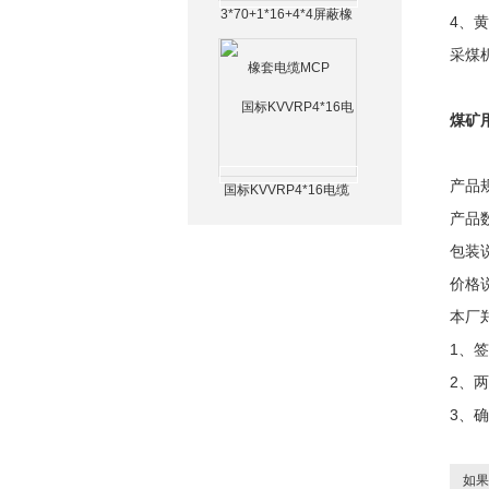
3*70+1*16+4*4屏蔽橡
4、
套电缆MCP
采煤
煤矿用
产品
国标KVVRP4*16电缆
产品数
包装
价格
本厂
1、
2、
3、
如果