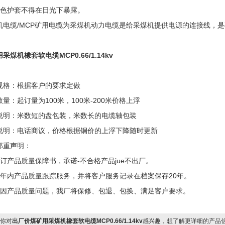
黄色护套不得在日光下暴露。
机电缆/MCP矿用电缆为采煤机动力电缆是给采煤机提供电源的连接线，
采煤机橡套软电缆MCP0.66/1.14kv
规格：根据客户的要求定做
量：起订量为100米，100米-200米价格上浮
说明：米数短的盘包装，米数长的电缆轴包装
说明：电话商议，价格根据铜价的上浮下降随时更新
郑重声明：
签订产品质量保障书，承诺-不合格产品jue不出厂。
两年内产品质量跟踪服务，并将客户服务记录在档案保存20年。
确因产品质量问题，我厂将保修、包退、包换、满足客户要求。
你对
出厂价煤矿用采煤机橡套软电缆MCP0.66/1.14kv
感兴趣，想了解更详细的产品