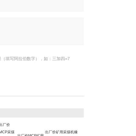
果（填写阿拉伯数字），如：三加四=7
出厂价
MCP采煤
出厂价矿用采煤机橡
出厂价MCP矿用