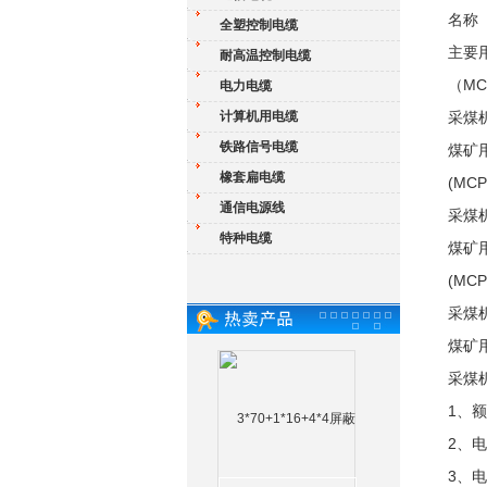
名称
全塑控制电缆
主要
耐高温控制电缆
（MC）
电力电缆
计算机用电缆
采煤
铁路信号电缆
煤矿用
橡套扁电缆
(MCP
通信电源线
采煤
特种电缆
煤矿用
(MCP
采煤
煤矿用
采煤
1、额
2、
3、