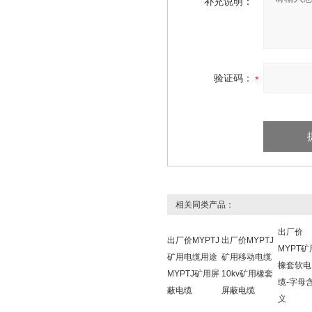
补充说明：
验证码：
相关同类产品：
出厂价
出厂价MYPTJ
出厂价MYPTJ
MYPT矿
矿用电缆用途
矿用移动电缆
橡套软电
MYPTJ矿用屏
10kv矿用橡套
缆-字母
蔽电缆
屏蔽电缆
义