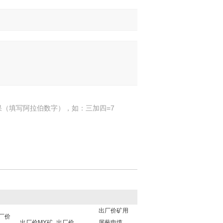
果（填写阿拉伯数字），如：三加四=7
出厂价矿用
厂价
出厂价MY矿
出厂价
屏蔽电缆