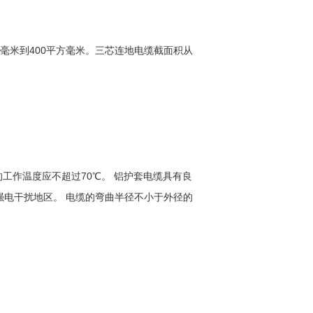
毫米到400平方毫米。三芯连地电缆截面积从
体的工作温度应不超过70℃。 铝护套电缆具有良
电干扰地区。 电缆的弯曲半径不小于外径的