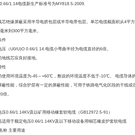
-0.66/1.14电缆新生产标准号为MY818.5-2009.
线芯绝缘屏蔽采用半导电挤包层或半导电带包层。单芯电缆截面积从4平方
方毫米到300平方毫米。
条件
压（U0/U)O 0.66/1.14.电缆小弯曲半径为电缆直径的6倍。
的地线芯应良好接地。
特性
的使用环境温度为-45～+60℃，敷设的环境温度不低于-10℃。 电缆导
屏蔽性能，综合护层有一定的屏蔽性能，可用于铁路电气化区段的干线或强
20倍。
压0.66/1.14KV及以矿用移动橡套软电缆（GB12972.5-91）
适用于额定电压0.66/1.14KV及以下移动设备用铜芯橡皮护套软电缆
名称 主要用途