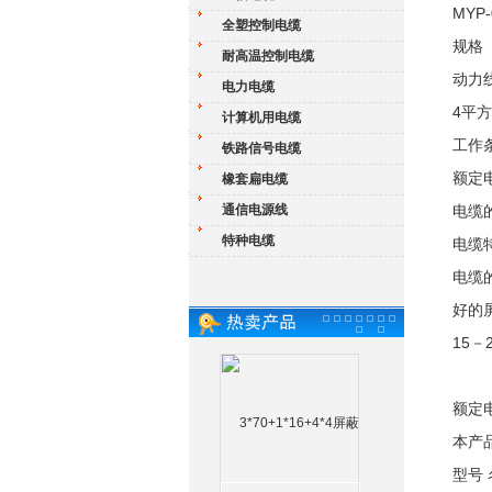
MYP
全塑控制电缆
规格
耐高温控制电缆
动力
电力电缆
4平
计算机用电缆
工作
铁路信号电缆
额定电
橡套扁电缆
通信电源线
电缆
特种电缆
电缆
电缆
好的
15－
额定电
本产品
型号 