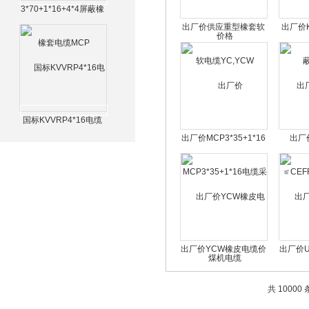
3*70+1*16+4*4屏蔽橡
套电缆MCP
出厂价供应重型橡套软
出厂价K
电缆YC,YCW
国标KVVRP4*16电缆
出厂价MCP3*35+1*16
出厂
电缆采煤机电缆
≌CE
出厂价YCW橡皮电缆价
出厂价U
格 YCW防油污橡套电
缆
共 10000