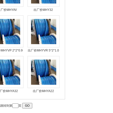
厂价MHYAV
出厂价MHY32
2*0.9矿用屏蔽信号
20*2*1.0煤矿用屏蔽信
电缆专业厂家
号电缆
HYVP 2*2*0.9
出厂价MHYVR 5*2*1.0
电话电缆Z低报价
矿用六大系统通信电缆
价格
厂价MHYA32
出厂价MHYA22
2*0.8煤矿用聚乙烯
100*2*1.0矿用信号电
绝缘通信电缆
缆
跳转到第
页