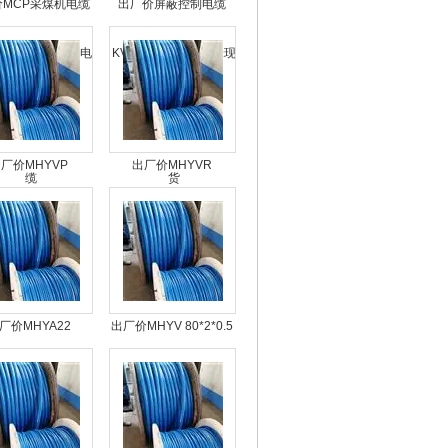
价MCP采煤机电缆
出厂价屏蔽控制电缆
P煤矿用阻燃电缆
KVVP10*1.5-1000米现
货
厂价MHYVP
出厂价MHYVR
*7/0.43矿用通信电
1*10*7/0.52矿用防爆信
缆生产厂家
号电缆价格
厂价MHYA22
出厂价MHYV 80*2*0.5
2*1.0矿用监测电缆
瓦斯监测电缆规格型号