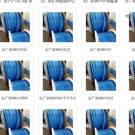
厂价2*2*7/0.28矿用
出厂价矿用电缆MYQ
出厂价MHYVP屏蔽通
出厂
通信电缆MHYV
讯电缆
MC
出厂价MHYA32
出厂价MHYA22
出厂价MHYV
出
*5*7/0.43阻燃矿用信
1*7*7/0.28矿用信号传
1*8*7/0.37矿用电话电
1*9
号线缆
输电缆
缆制造基地
出厂价MHYVRP
出厂价MHYAV 5*2*0.6
出厂价MHYA32
出
*2*0.5矿用通信电线电
矿用信号线国标价格
20*2*0.8矿用通信电缆
50*
缆
国标供应