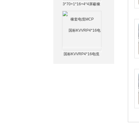
3*70+1*16+4*4屏蔽橡
套电缆MCP
1
国标KVVRP4*16电缆
3
1