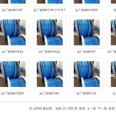
出厂价MHYVP
出厂价MHYVR 2*2*0.7
出厂价MHYVRP
出
00*2*0.6煤矿用通讯
阻燃矿用通信电缆国标
5*2*0.8矿用阻燃电缆多
10*
电缆技术规范
质量
少钱
出厂价MHYA32
出厂价MHYA22
出厂价MHYV
出厂价M
0*2*0.5矿用防爆通信
80*2*0.7矿井屏蔽通信
100*2*0.8矿用信号传
矿用
电缆价格
电缆规格报价
输电缆技术参数
出厂价MHYVRP
出厂价MHYAV
出厂价MHY32
出
0*2*0.5矿用防爆信号
20*2*0.6矿用通信电线
30*2*0.7矿用信号线煤
50*
电缆
电缆
安证齐全
共 10000 条记录，当前 13 / 250 页
首页
上一页
下一页
末页